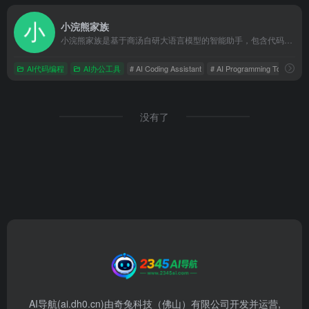
小浣熊家族
小浣熊家族是基于商汤自研大语言模型的智能助手，包含代码助手、办公助手，满足用户代码编写、数据分析、编程学习等各类需求。
AI代码编程
AI办公工具
# AI Coding Assistant
# AI Programming Tool
# 
没有了
AI导航(ai.dh0.cn)由奇兔科技（佛山）有限公司开发并运营,