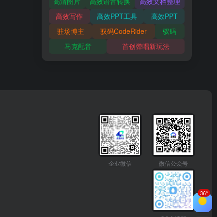
高清图片
高效语音转换
高效文档整理
高效写作
高效PPT工具
高效PPT
驻场博主
驭码CodeRider
驭码
马克配音
首创弹唱新玩法
企业微信
微信公众号
36°