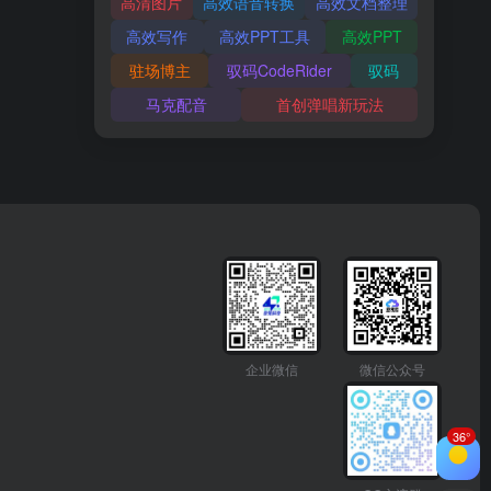
高清图片
高效语音转换
高效文档整理
高效写作
高效PPT工具
高效PPT
驻场博主
驭码CodeRider
驭码
马克配音
首创弹唱新玩法
企业微信
微信公众号
36°