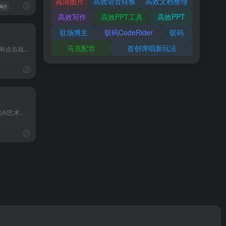
高清图片
高效语音转换
高效文档整理
Art
高效写作
高效PPT工具
高效PPT
驻场博主
驭码CodeRider
驭码
马克配音
首创弹唱新玩法
CF Spark Art 只需一句文本和点击就可生成 ai ...
Artguru ai，一个免费在线的AI艺术生成器，让用户能...