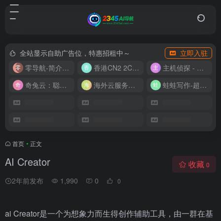
全站显示自助广告位，特惠招租中～
立即入驻
零导航-简介实用的网址导航
香港CN2 2C2G20M 9.9/月
主机侦探 - 少花钱，用好云
奇兔云：聪明人的“省”钱计划！
海外云服务器全网最低价
蛙蛙写作-超级AI智能写作助手
首页
•
正文
AI Creator
收藏
0
2年前发布
1,990
0
0
ai Creator是一个为想象力而生得创作辅助工具，由一群在基