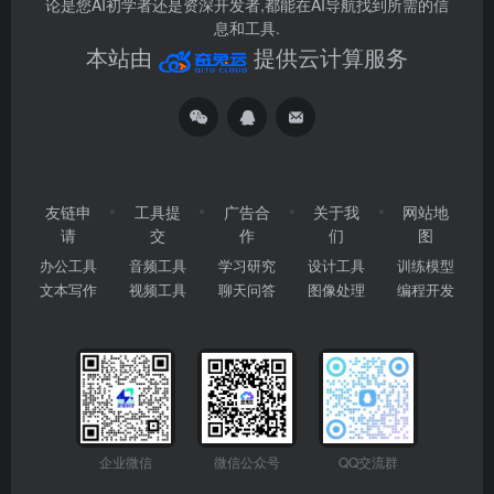
论是您AI初学者还是资深开发者,都能在AI导航找到所需的信
息和工具.
本站由
提供云计算服务
友链申
工具提
广告合
关于我
网站地
请
交
作
们
图
办公工具
音频工具
学习研究
设计工具
训练模型
文本写作
视频工具
聊天问答
图像处理
编程开发
企业微信
微信公众号
QQ交流群