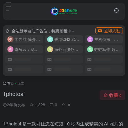
全站显示自助广告位，特惠招租中～
立即入驻
零导航-简介实用的网址导航
香港CN2 2C2G20M 9.9/月
主机侦探 - 少花钱，用好云
奇兔云：聪明人的“省”钱计划！
海外云服务器全网最低价
蛙蛙写作-超级AI智能写作助手
首页
•
正文
1photoai
收藏
0
2年前发布
1,828
0
0
1Photoai 是一款可让您在短短 10 秒内生成精美的 AI 照片的