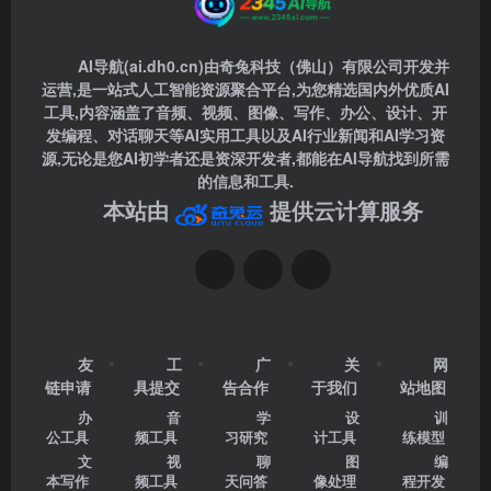
AI导航(ai.dh0.cn)由奇兔科技（佛山）有限公司开发并
运营,是一站式人工智能资源聚合平台,为您精选国内外优质AI
工具,内容涵盖了音频、视频、图像、写作、办公、设计、开
发编程、对话聊天等AI实用工具以及AI行业新闻和AI学习资
源,无论是您AI初学者还是资深开发者,都能在AI导航找到所需
的信息和工具.
本站由
提供云计算服务
友
工
广
关
网
链申请
具提交
告合作
于我们
站地图
办
音
学
设
训
公工具
频工具
习研究
计工具
练模型
文
视
聊
图
编
本写作
频工具
天问答
像处理
程开发