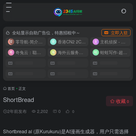
全站显示自助广告位，特惠招租中～
立即入驻
零导航-简介实用的网址导航
香港CN2 2C2G20M 9.9/月
主机侦探 - 少花钱，用好云
奇兔云：聪明人的“省”钱计划！
海外云服务器全网最低价
蛙蛙写作-超级AI智能写作助手
首页
•
正文
ShortBread
收藏
0
2年前发布
2,202
0
0
Shortbread ai (原Kurukuru)是AI漫画生成器，用户只需选择