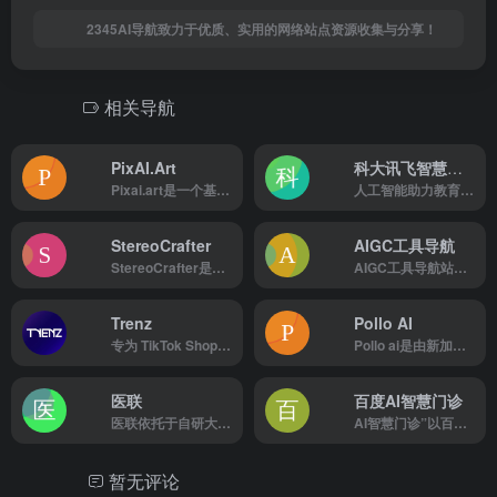
2345AI导航致力于优质、实用的网络站点资源收集与分享！
相关导航
PixAI.Art
科大讯飞智慧教育
Pixai.art是一个基于人工智能的动漫图AI生成网站，它...
人工智能助力教育，因材施教成就梦想。依托人工智能及大数据等核心技术，科大讯飞智慧教育提供了覆盖学校教学、教师发展、智慧考试、素质教育、自主学习等教育全场景的产品和服务，以及区域级因材施教、课后服务等综合解决方案。
StereoCrafter
AIGC工具导航
StereoCrafter是一个由腾讯ai实验室开发的能将普...
AIGC工具导航站（www.aigc.cn）简称：AIGC导航，一个全网分类最全，收录最全的生成式人工智能工具导航平台，分类包括AI写作、AI绘画、AI视频、AI办公、AI数字人、AI设计、AI语音、AI音乐、AI论文、AI简历、AI智能体、文本转语音等AI工具。AIGC导航提供一站式AI工具导航服务，帮助用户快速找到能够提升工作效率和创作能力的生产力工具。找AI工具，就上AIGC工具导航！
Trenz
Pollo AI
专为 TikTok Shop卖家打造的 AI 驱动社交电商分析平台。
Pollo ai是由新加坡公司 HIX.AI 开发的一款AI...
医联
百度AI智慧门诊
医联依托于自研大模型MedGPT，率先进入进入大规模AI医疗临床应用实验，成为行业领先的AI医疗服务机构，为用户提供未来医生服务端、为医生提供未来医生工作室、医疗行业智能化解决方案、保险行业解决方案等服务。
AI智慧门诊”以百度文心大模型为技术底座，由百度健康提供解决方案，功能涵盖智能分导诊、智能加号、智能候诊室等多个服务模块
暂无评论