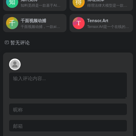
知料觅得是一款基于AI大模型的搜索引擎，提供智能、个性化的搜索体验，能够一键直达结果，无广告干扰，确保信息的高质量和准确性。
得理法律大模型是一款基于开源预训练模型的垂直领域大模型，专为法律行业设计，提供快速准确的法律问答、深入的法律分析及智能文本撰写等服务
千面视频动捕
Tensor.Art
千面视频动捕，一款ai视频动作捕捉工具。它利用先进的人工智能...
Tensor.Art是一个在线的免费的图像生成和ai绘画模型...
暂无评论