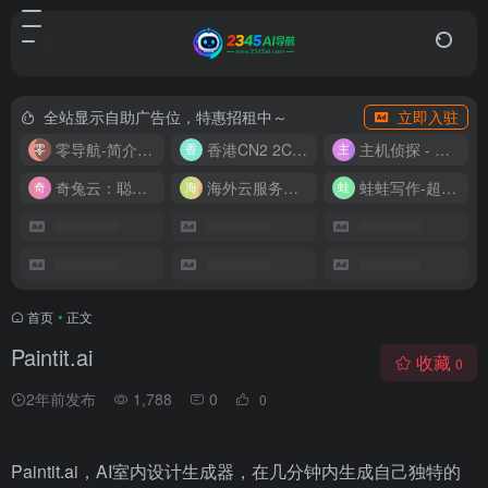
全站显示自助广告位，特惠招租中～
立即入驻
零导航-简介实用的网址导航
香港CN2 2C2G20M 9.9/月
主机侦探 - 少花钱，用好云
奇兔云：聪明人的“省”钱计划！
海外云服务器全网最低价
蛙蛙写作-超级AI智能写作助手
首页
•
正文
Paintit.ai
收藏
0
2年前发布
1,788
0
0
Paintit.ai，AI室内设计生成器，在几分钟内生成自己独特的