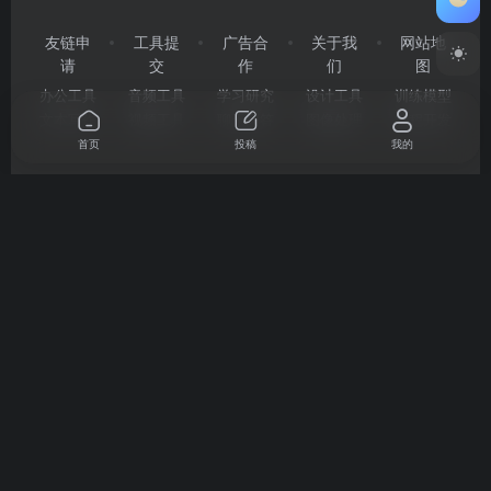
友链申
工具提
广告合
关于我
网站地
请
交
作
们
图
办公工具
音频工具
学习研究
设计工具
训练模型
文本写作
视频工具
聊天问答
图像处理
编程开发
首页
投稿
我的
企业微信
微信公众号
QQ交流群
Copyright © 2026
2345AI导航
粤ICP备2024177666号