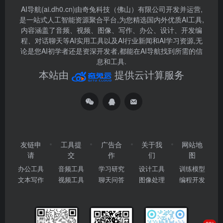
AI导航(ai.dh0.cn)由奇兔科技（佛山）有限公司开发并运营,
是一站式人工智能资源聚合平台,为您精选国内外优质AI工具,
内容涵盖了音频、视频、图像、写作、办公、设计、开发编
程、对话聊天等AI实用工具以及AI行业新闻和AI学习资源,无
论是您AI初学者还是资深开发者,都能在AI导航找到所需的信
息和工具.
本站由
提供云计算服务
友链申
工具提
广告合
关于我
网站地
请
交
作
们
图
办公工具
音频工具
学习研究
设计工具
训练模型
文本写作
视频工具
聊天问答
图像处理
编程开发