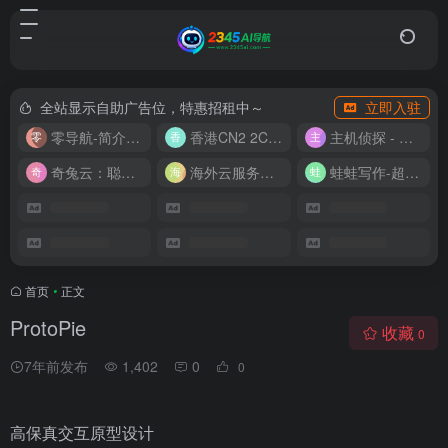
全站显示自助广告位，特惠招租中～
立即入驻
零导航-简介实用的网址导航
香港CN2 2C2G20M 9.9/月
主机侦探 - 少花钱，用好云
奇兔云：聪明人的“省”钱计划！
海外云服务器全网最低价
蛙蛙写作-超级AI智能写作助手
首页
•
正文
ProtoPie
收藏
0
7年前发布
1,402
0
0
高保真交互原型设计