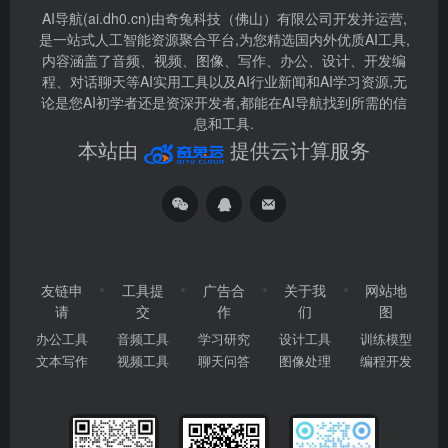
AI导航(ai.dh0.cn)由奇兔科技（佛山）有限公司开发并运营,
是一站式人工智能资源聚合平台,为您精选国内外优质AI工具,
内容涵盖了音频、视频、图像、写作、办公、设计、开发编
程、对话聊天等AI实用工具以及AI行业新闻和AI学习资源,无
论是您AI初学者还是资深开发者,都能在AI导航找到所需的信
息和工具.
本站由
提供云计算服务
友链申
工具提
广告合
关于我
网站地
请
交
作
们
图
办公工具
音频工具
学习研究
设计工具
训练模型
文本写作
视频工具
聊天问答
图像处理
编程开发