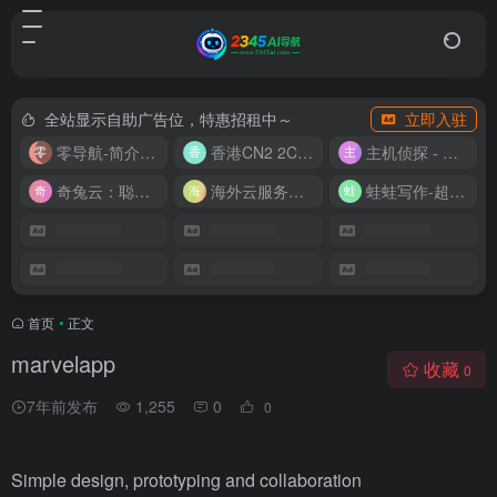
全站显示自助广告位，特惠招租中～
立即入驻
零导航-简介实用的网址导航
香港CN2 2C2G20M 9.9/月
主机侦探 - 少花钱，用好云
奇兔云：聪明人的“省”钱计划！
海外云服务器全网最低价
蛙蛙写作-超级AI智能写作助手
首页
•
正文
marvelapp
收藏
0
7年前发布
1,255
0
0
Simple design, prototyping and collaboration