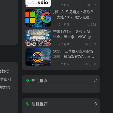
和解，改写 AI 音乐行业规
9个月前
937
则
押注 AI 终见曙光：谷歌单
日大涨 16%，微软狂揽
18%，科技巨头的 “苦熬与
9个月前
652
爆发”
芒果TV打出「版权 + AI +
资金」组合拳，AIGC 微短
剧行业将迎洗牌？
9个月前
1,009
2025年三季度AI应用市场
观察：移动端破7亿，豆包
异军突起
9个月前
1,038
az数据
、搜索引
热门推荐
的数据
随机推荐