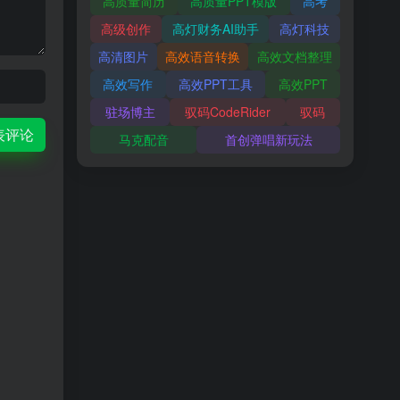
高质量简历
高质量PPT模版
高考
高级创作
高灯财务AI助手
高灯科技
高清图片
高效语音转换
高效文档整理
高效写作
高效PPT工具
高效PPT
驻场博主
驭码CodeRider
驭码
表评论
马克配音
首创弹唱新玩法