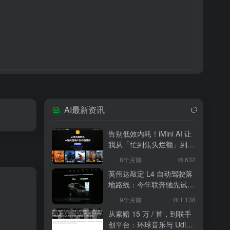
AI最新资讯
告别低效内耗！iMini AI 让
我从「忙到焦头烂额」到
「下班准时打卡」
8个月前
632
英伟达敲定 L4 自动驾驶落
地路线：今年联奔驰先试
水，2027 年 10 万辆无人
9个月前
1,138
出租上路
从索赔 15 万 / 首，到联手
创平台：环球音乐与 Udio