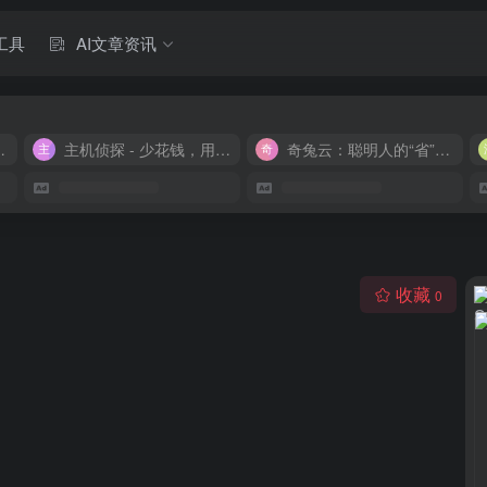
工具
AI文章资讯
M 9.9/月
主机侦探 - 少花钱，用好云
奇兔云：聪明人的“省”钱计划！
收藏
0