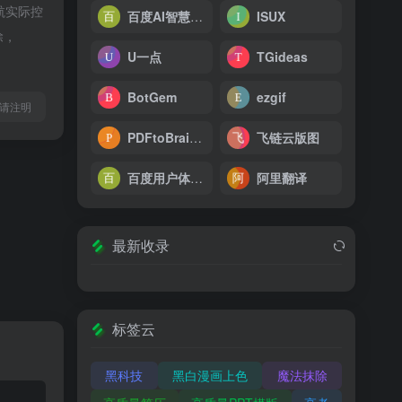
航实际控
百度AI智慧门诊
ISUX
除，
U一点
TGideas
BotGem
ezgif
l转载请注明
PDFtoBrainrot
飞链云版图
百度用户体验中心
阿里翻译
最新收录
标签云
黑科技
黑白漫画上色
魔法抹除