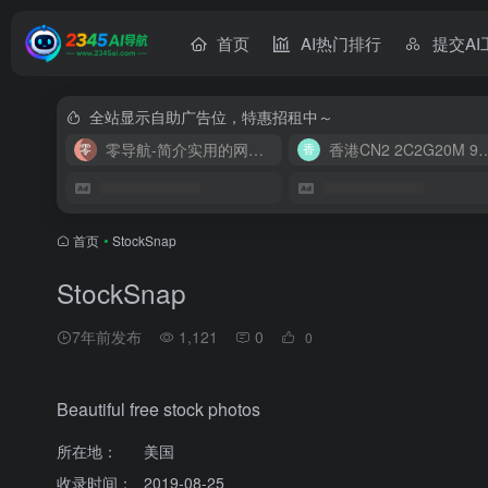
首页
AI热门排行
提交AI
全站显示自助广告位，特惠招租中～
零导航-简介实用的网址导航
香港CN2 2C2G20
首页
•
StockSnap
StockSnap
7年前发布
1,121
0
0
Beautiful free stock photos
所在地：
美国
收录时间：
2019-08-25