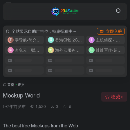
全站显示自助广告位，特惠招租中～
立即入驻
零导航-简介实用的网址导航
香港CN2 2C2G20M 9.9/月
主机侦探 - 少花钱，用好云
奇兔云：聪明人的“省”钱计划！
海外云服务器全网最低价
蛙蛙写作-超级AI智能写作助手
首页
•
正文
Mockup World
收藏
0
7年前发布
1,520
0
0
The best free Mockups from the Web