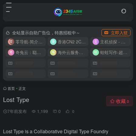
全站显示自助广告位，特惠招租中～
立即入驻
零导航-简介实用的网址导航
香港CN2 2C2G20M 9.9/月
主机侦探 - 少花钱，用好云
奇兔云：聪明人的“省”钱计划！
海外云服务器全网最低价
蛙蛙写作-超级AI智能写作助手
首页
•
正文
Lost Type
收藏
0
7年前发布
1,199
0
0
Lost Type is a Collaborative Digital Type Foundry