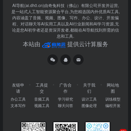
AI导航(ai.dh0.cn)由奇兔科技（佛山）有限公司开发并运营,
是一站式人工智能资源聚合平台,为您精选国内外优质AI工具,
内容涵盖了音频、视频、图像、写作、办公、设计、开发编
程、对话聊天等AI实用工具以及AI行业新闻和AI学习资源,无
论是您AI初学者还是资深开发者,都能在AI导航找到所需的信
息和工具.
本站由
提供云计算服务
友链申
工具提
广告合
关于我
网站地
请
交
作
们
图
办公工具
音频工具
学习研究
设计工具
训练模型
文本写作
视频工具
聊天问答
图像处理
编程开发