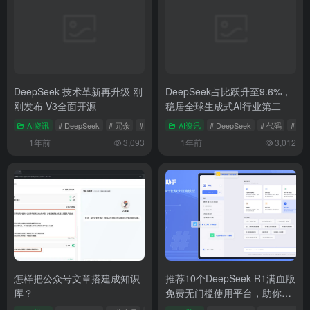
DeepSeek 技术革新再升级 刚
DeepSeek占比跃升至9.6%，
刚发布 V3全面开源
稳居全球生成式AI行业第二
AI资讯
# DeepSeek
# 冗余
# 大模型
AI资讯
# DeepSeek
# 代码
# 全
1年前
3,093
1年前
3,012
怎样把公众号文章搭建成知识
推荐10个DeepSeek R1满血版
库？
免费无门槛使用平台，助你轻
松上手AI技术（建议收藏）