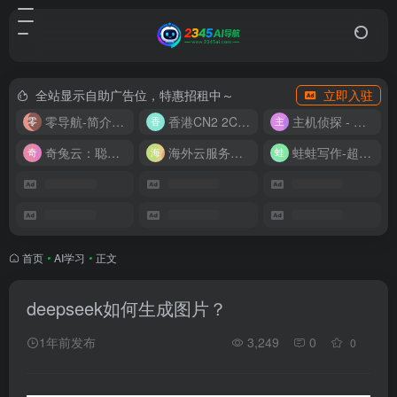
全站显示自助广告位，特惠招租中～
立即入驻
零导航-简介实用的网址导航
香港CN2 2C2G20M 9.9/月
主机侦探 - 少花钱，用好云
奇兔云：聪明人的“省”钱计划！
海外云服务器全网最低价
蛙蛙写作-超级AI智能写作助手
首页
•
AI学习
•
正文
deepseek如何生成图片？
1年前发布
3,249
0
0