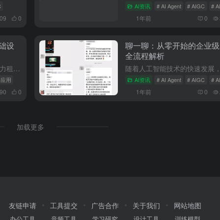
C
AI资讯
# AI Agent
# AIGC
# 
609
0
1年前
0
础设
聊一聊：从零开始的企业级
全流程解析
在当前技术融合发展的背景下，算力租赁作为新兴商业模式正经历着从量变到质变的跨越式发展。本文将从多维视角对算力租赁的演进历程与发展前景进行系统剖析。一、行业发展路径的深度解析1.演进历程呈现出明显的阶段...
GC应用
AI资讯
# AI Agent
# AIGC
# 
990
0
1年前
0
加载更多
友链申请
工具提交
广告合作
关于我们
网站地图
办公工具
音频工具
学习研究
设计工具
训练模型