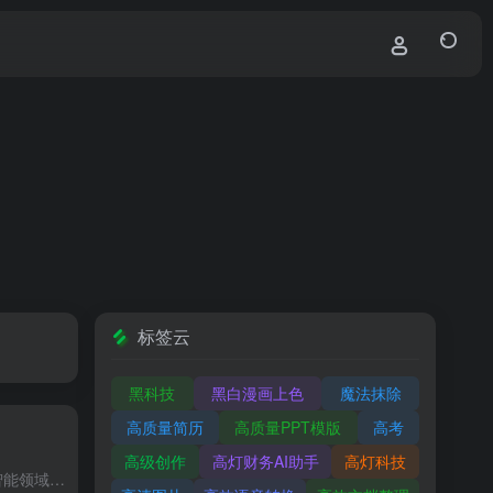
标签云
黑科技
黑白漫画上色
魔法抹除
高质量简历
高质量PPT模版
高考
高级创作
高灯财务AI助手
高灯科技
近年来，多模态学习作为人工智能领域的重要研究方向取得了突破性进展。本文将以专业技术视角，对当前最具代表性的两种多模态学习模型——CLIP和SigLIP进行系统性分析，重点剖析其技术原理、创新特点及实际...