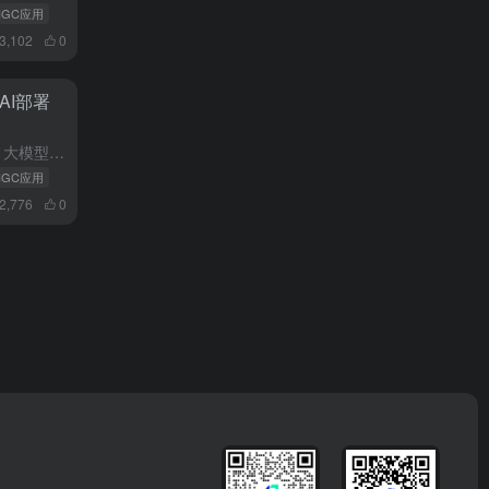
AIGC应用
3,102
0
AI部署
随着人工智能技术的快速发展，大模型和智能体已成为行业关注焦点。本文将从七个核心维度对当前AI领域的关键议题展开深入分析。智能体构建误区分析：当前智能体开发中存在三个典型误区：过度追求通用性而忽视垂直场...
AIGC应用
2,776
0