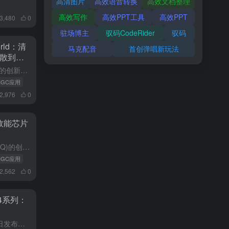
高清图片
高效语音转换
高效文档整理
高效写作
高效PPT工具
高效PPT
3,480
0
驻场博主
驭码CodeRider
驭码
rld：清
马克配音
首创弹唱新玩法
散到世
本文提出了一种名为Vid2World的创新方法，将预训练视频扩散模型转化为交互式世界模型，为构建多模态智能体奠定了基础。以下从多个维度对该研究进行详细分析：核心贡献与创新点该研究主要解决了视频扩散模型...
AIGC应用
2,976
0
效能芯片
本文提出了一种名为RD-Agent(Q)的创新性多代理框架，旨在解决当前量化金融研究领域存在的若干关键问题。以下从多个维度对本文内容进行详细分析：1.研究背景与问题阐述本文开篇准确指出了金融市场的三大...
AIGC应用
2,562
0
e 4系列：
Anthropic公司于2025年5月22日发布的ClaudeOpus4和ClaudeSonnet4语言模型，标志着人工智能技术发展的重要里程碑。本文将从技术创新、性能表现、应用场景等多个维度对这两款...