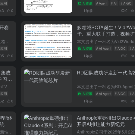
GC应用
AI资讯
# Agent
# AI
# AIGC
543
0
1年前
0
开赛
多领域SOTA诞生！Vid2Wo
华、重大联手打造，视频扩
界模型的无缝衔接
近日在杭州举办的CMG世界机器人格斗擂台赛具有里程碑式的意义。作为全球首届人形机器人格斗赛事，这场较量不仅展现了当前机器人技术的最高水平，更揭示了人工智能与机器人技术融合发展的新趋势。从技术层面来看...
GC应用
AI资讯
# AI Agent
# AIGC
# 
905
0
1年前
0
中集成
RD团队成功研发新一代高
度学习模
本教程详细阐述了如何将经过microTVM编译的机器学习模型整合到用户自定义的开发环境中，为嵌入式AI应用开发提供了实用指导。教程虽然以STM32CubeIDE作为示例集成开发环境进行演示，但作者特别...
GC应用
AI资讯
# AI Agent
# AIGC
# 
762
0
1年前
0
t智能体
Anthropic重磅推出Claud
统
开启AI推理能力新纪元
本文提出了一个名为MALADE的创新性多智能体系统，旨在利用大型语言模型（LLMs）和检索增强生成（RAG）技术来解决药物警戒（PhV）领域中的不良药物事件（ADE）提取问题。以下是对的详细分析说明...