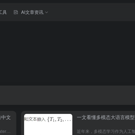
工具
AI文章资讯
港中文
一文看懂多模态大语言模型
《MorphMark:FlexibleAdaptiveWatermarkingforLargeLanguageModels》是一篇针对大型语言模型（LLMs）水印技术的重要研究本文。以下从多个维度对进...