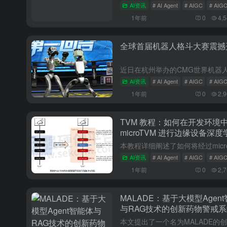
AI资讯
# AI Agent
# AIGC
# AI
1年前
0
4,
全球首届机器人格斗大赛震撼
AI资讯
# AI Agent
# AIGC
# AI
1年前
0
2,
TVM 教程：如何在开发环境
microTVM 进行边缘设备深
型部署
AI资讯
# AI Agent
# AIGC
# AI
1年前
0
2,
MALADE：基于大模型Agen
与RAG技术的创新药物警戒系