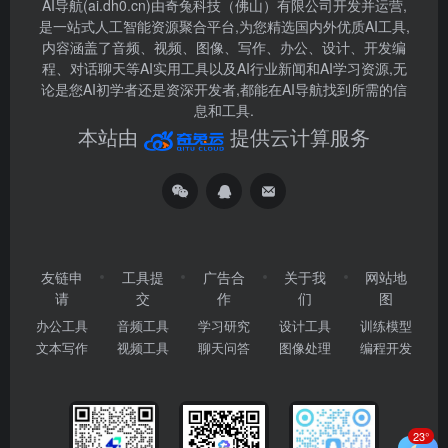
AI导航(ai.dh0.cn)由奇兔科技（佛山）有限公司开发并运营,
是一站式人工智能资源聚合平台,为您精选国内外优质AI工具,
内容涵盖了音频、视频、图像、写作、办公、设计、开发编
程、对话聊天等AI实用工具以及AI行业新闻和AI学习资源,无
论是您AI初学者还是资深开发者,都能在AI导航找到所需的信
息和工具.
本站由
提供云计算服务
友链申
工具提
广告合
关于我
网站地
请
交
作
们
图
办公工具
音频工具
学习研究
设计工具
训练模型
文本写作
视频工具
聊天问答
图像处理
编程开发
23°