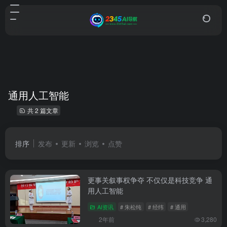
通用人工智能
共 2 篇文章
排序
发布
更新
浏览
点赞
更事关叙事权争夺 不仅仅是科技竞争 通
用人工智能
AI资讯
# 朱松纯
# 经纬
# 通用
2年前
3,280