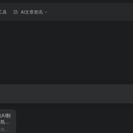
工具
AI文章资讯
AI翻
化氛围
外国博
概述2024年，AI技术应用呈现多元化发展，而最令人瞩目的或许是AI在恋爱领域的应用，社交AI赛道上的赛博伴侣Talkie出海一年狂揽7000万美元，而国内的AI恋爱输入法也表现不俗，如Lovekey...