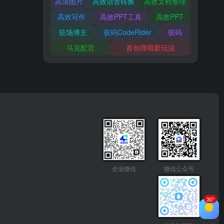
高清图片
高效语音转换
高效文档整理
高效写作
高效PPT工具
高效PPT
驻场博主
驭码CodeRider
驭码
马克配音
首创弹唱新玩法
企业微信
微信公众号
30°