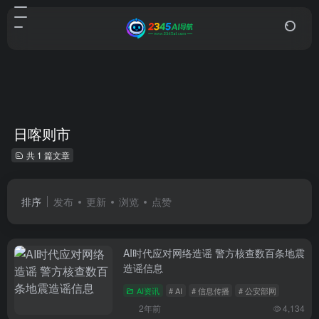
日喀则市
共 1 篇文章
排序
发布
更新
浏览
点赞
AI时代应对网络造谣 警方核查数百条地震
造谣信息
AI资讯
# AI
# 信息传播
# 公安部网
2年前
4,134