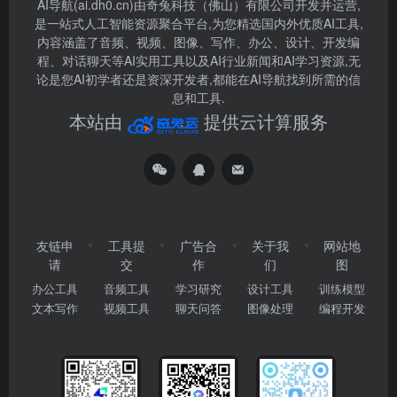
AI导航(ai.dh0.cn)由奇兔科技（佛山）有限公司开发并运营,
是一站式人工智能资源聚合平台,为您精选国内外优质AI工具,
内容涵盖了音频、视频、图像、写作、办公、设计、开发编
程、对话聊天等AI实用工具以及AI行业新闻和AI学习资源,无
论是您AI初学者还是资深开发者,都能在AI导航找到所需的信
息和工具.
本站由
提供云计算服务
友链申
工具提
广告合
关于我
网站地
请
交
作
们
图
办公工具
音频工具
学习研究
设计工具
训练模型
文本写作
视频工具
聊天问答
图像处理
编程开发