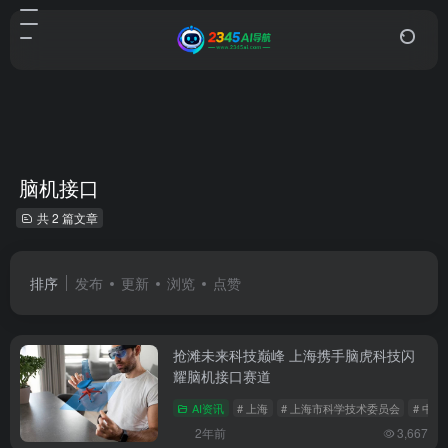
脑机接口
共 2 篇文章
排序
发布
更新
浏览
点赞
抢滩未来科技巅峰 上海携手脑虎科技闪
耀脑机接口赛道
AI资讯
# 上海
# 上海市科学技术委员会
# 中
2年前
3,667