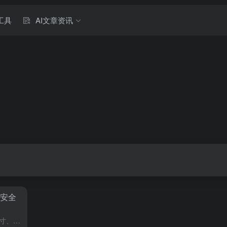
工具
AI文章资讯
建安全
导读随着人工智能，AI，大模型尺寸、全模态开源，推动把AI能力真正转化成为千行百业的生产力，目前已经有30万，企业接入了阿里巴巴通义千问大模型，AI大模型安全和治理的挑战虽然AI大模型具有巨大的潜力...