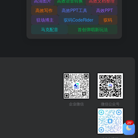
高清图片
高效语音转换
高效文档整理
高效写作
高效PPT工具
高效PPT
驻场博主
驭码CodeRider
驭码
马克配音
首创弹唱新玩法
企业微信
微信公众号
25°