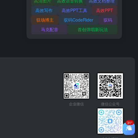
高清图片
高效语音转换
高效文档整理
高效写作
高效PPT工具
高效PPT
驻场博主
驭码CodeRider
驭码
马克配音
首创弹唱新玩法
企业微信
微信公众号
31°