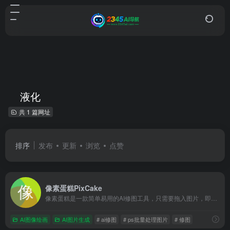
液化
共 1 篇网址
排序
发布
更新
浏览
点赞
像素蛋糕PixCake
像素蛋糕是一款简单易用的AI修图工具，只需要拖入图片，即可实现一键智能Raw转档调色，一键磨皮全身液化，轻松实现“一秒初修，三秒精修”的批量修图操作
AI图像绘画
AI图片生成
# ai修图
# ps批量处理图片
# 修图