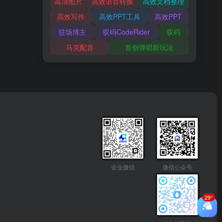
高清图片
高效语音转换
高效文档整理
高效写作
高效PPT工具
高效PPT
驻场博主
驭码CodeRider
驭码
马克配音
首创弹唱新玩法
企业微信
微信公众号
29°