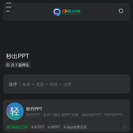
秒出PPT
共 1 篇网址
排序
发布
更新
浏览
点赞
轻竹PPT
轻竹PPT - 支持一键生成PPT大纲，Word转PPT，PDF转PPT，PPT演讲稿ai生成。提供海量精美PPT模版，自动排版美化PPT。适用于教育、医学、科研、企业、论文、宣传等多个行业和用途！
AI办公工具
# AI PPT
# AIPPT
# aippt免费生成