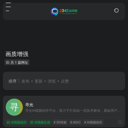
画质增强
共 1 篇网址
排序
发布
更新
浏览
点赞
寻光
寻光AI视频创作平台，致力于打造由一流技术驱动，紧贴用户需求及应用场景的AI视觉化解决方案，提供3D特效、角色控制、精准编辑、多屏转换、画质增强等一站式视觉解决方案，赋能B端垂类行业及内容创作者，打造与各行业结合的AI视频创作工作流。针对不同行业和创作需求，提供定制化的解决方案，最大化释放每位从业者的想象力及创作潜能，让视频剪辑更加简单高效！
AI视频创作
AI视频生成
# 3D特效
# AIGC
# AI视频创作