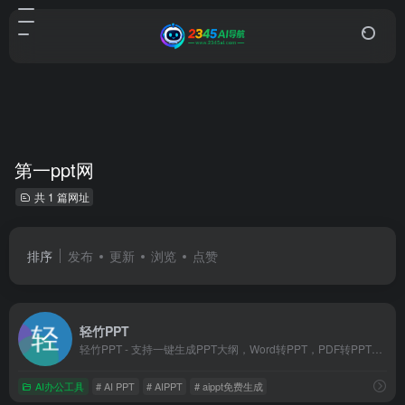
第一ppt网
共 1 篇网址
排序
发布
更新
浏览
点赞
轻竹PPT
轻竹PPT - 支持一键生成PPT大纲，Word转PPT，PDF转PPT，PPT演讲稿ai生成。提供海量精美PPT模版，自动排版美化PPT。适用于教育、医学、科研、企业、论文、宣传等多个行业和用途！
AI办公工具
# AI PPT
# AIPPT
# aippt免费生成