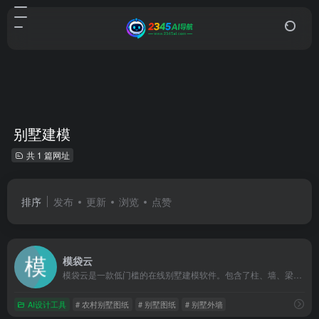
别墅建模
共 1 篇网址
排序
发布
更新
浏览
点赞
模袋云
模袋云是一款低门槛的在线别墅建模软件。包含了柱、墙、梁、板、屋顶、门窗、楼梯等必要的建筑构件，以及罗马柱、檐口线、腰线、墙裙、浮雕、门窗套线等丰富的外立面装饰素材，能够识别CAD格式的建筑平面图。轻松搞定建筑模型的协同、分享和展示的一站式别墅设计营销解决方案。
AI设计工具
# 农村别墅图纸
# 别墅图纸
# 别墅外墙