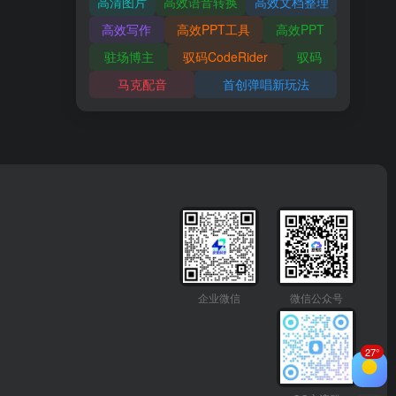
高清图片
高效语音转换
高效文档整理
高效写作
高效PPT工具
高效PPT
驻场博主
驭码CodeRider
驭码
马克配音
首创弹唱新玩法
企业微信
微信公众号
27°