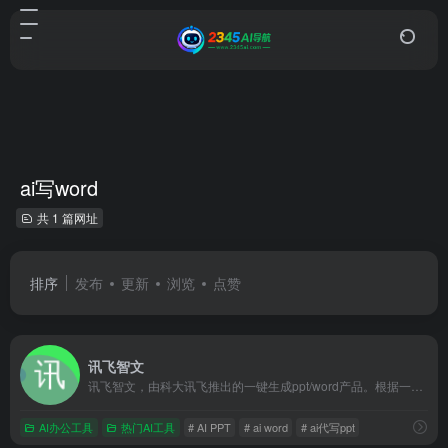
ai写word
共 1 篇网址
排序
发布
更新
浏览
点赞
讯飞智文
讯飞智文，由科大讯飞推出的一键生成ppt/word产品。根据一句话、长文本、音视频等指令智能生成文档，同时支持在线编辑、美化、排版、导出、一键动效、自动生成演讲稿等功能，让AI全流程服务到底。
AI办公工具
热门AI工具
# AI PPT
# ai word
# ai代写ppt