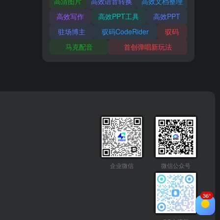
高清图片
高效语音转换
高效文档整理
高效写作
高效PPT工具
高效PPT
驻场博主
驭码CodeRider
驭码
马克配音
首创弹唱新玩法
企业微信
微信公众号
36°