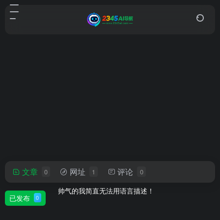
文章
网址
评论
0
1
0
lllllll
帅气的我简直无法用语言描述！
已发布
0