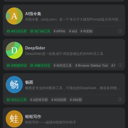
AI指令集
AI指令集（aizlj.com）是一个专注于大模型Prompt提示词与智能体生态的工作流开源内容平台。一站式提供国内外主流大模型的一键复制精品指令，涵盖AI办公、自动编程、自媒体文案等刚需场景。独家聚合好玩的AI Pets赛博宠物互动陪伴提示词，以及让智能体直接开挂的高阶Skills技能组件。拒绝套话，开箱即用，助你完美调教大模型！
AI行业分类
热门AI工具
# AIPets
# aizlj
# AI宠物
DeepSider
DeepSider是一款集成于浏览器侧边栏的AI对话工具
AI智能对话
AI聊天对话
# AI对话工具
# Browser Sidebar Tool
# Code Gen
畅图
畅图是专业的AI图表工具，可视化的DeepSeek，兼容多种图表类型，支持团队多人协作、在线编辑、云端存储，助你快速构建思维框架，高效整理知识结构，优化工作流。
AI办公工具
# ai思维导图
# AI流程图
# AI绘图
蛙蛙写作
蛙蛙写作——超级AI智能写作助手