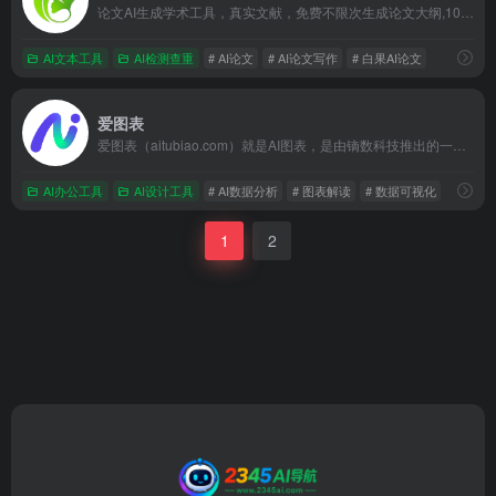
论文AI生成学术工具，真实文献，免费不限次生成论文大纲,10 秒生成逻辑框架，10 分钟产出初稿，智能适配 80+学科。支持嵌入图表公式与合规文献引用，独创双保障机制：知网查重、AIGC率，实测平均查重率 9.7%左右。
AI文本工具
AI检测查重
# AI论文
# AI论文写作
# 白果AI论文
爱图表
爱图表（aitubiao.com）就是AI图表，是由镝数科技推出的一款创新型智能数据可视化平台，专注于为用户提供便捷的图表生成、数据分析和报告撰写服务。通过接入前沿的DeepSeek系列AI模型，爱图表结合强大的数据处理能力与智能化功能，致力于帮助职场人士高效处理和表达数据，提升工作效率和报告质量。
AI办公工具
AI设计工具
# AI数据分析
# 图表解读
# 数据可视化
1
2