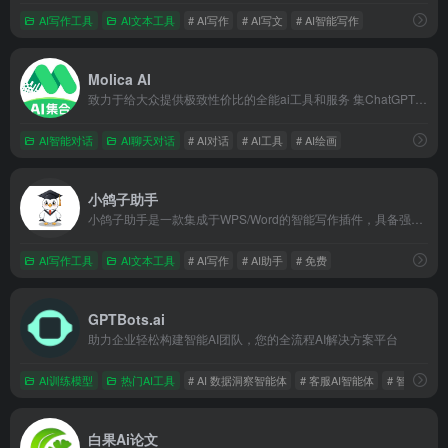
AI写作工具
AI文本工具
# AI写作
# AI写文
# AI智能写作
Molica AI
致力于给大众提供极致性价比的全能ai工具和服务 集ChatGPT、Midjourney、Suno、Luma、DeepSeek、Claude、Gemini、Grok、即梦、可灵、海螺、Veo3、通义万相等全球10多个ai于一身。 涵盖了ai对话、绘画、视频和音乐四大主流ai功能
AI智能对话
AI聊天对话
# AI对话
# AI工具
# AI绘画
小鸽子助手
小鸽子助手是一款集成于WPS/Word的智能写作插件，具备强大的提示词库，全面覆盖论文写作、公文写作、英文写作及论文格式等多场景应用
AI写作工具
AI文本工具
# AI写作
# AI助手
# 免费
GPTBots.ai
助力企业轻松构建智能AI团队，您的全流程AI解决方案平台
AI训练模型
热门AI工具
# AI 数据洞察智能体
# 客服AI智能体
# 智能营销
白果Ai论文